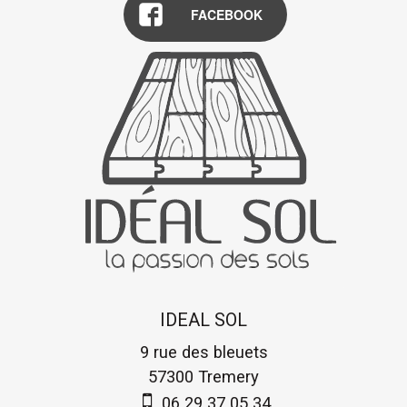
FACEBOOK
IDEAL SOL
9 rue des bleuets
57300
Tremery
06 29 37 05 34